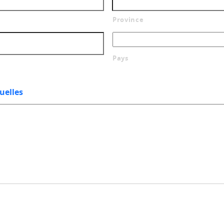
Province
Pays
uelles