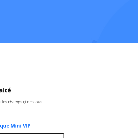
aité
ns les champs çi-dessous
que Mini VIP