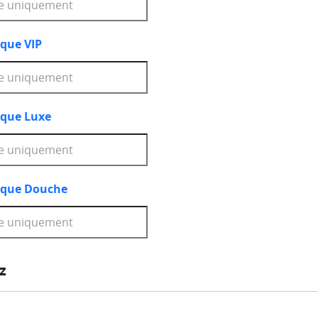
que VIP
que Luxe
rque Douche
z